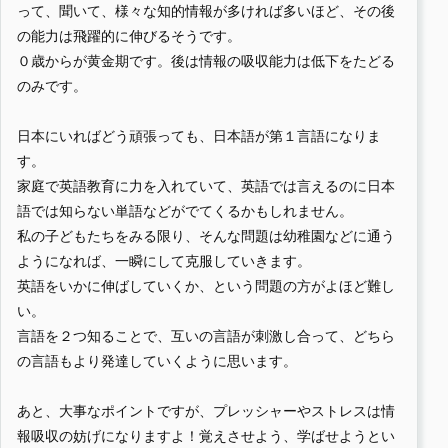
って、聞いて、様々な知的情報が多ければ多いほど、その後
の能力は飛躍的に伸びるそうです。
０歳からが黄金期です。後は情報の吸収能力は低下をたどる
のみです。
日本にいればどう頑張っても、日本語が第１言語になりま
す。
家庭で英語教育に力を入れていて、英語では言えるのに日本
語では知らない単語などがでてくるかもしれません。
私の子どもたちをみる限り、そんな問題は幼稚園などに通う
ようになれば、一瞬にして克服していきます。
英語をいかに伸ばしていくか、という問題の方がよほど難し
い。
言語を２つ知ることで、互いの言語が刺激し合って、どちら
の言語もより発達していくように思います。
あと、大事なポイントですが、プレッシャーやストレスは情
報吸収の妨げになりますよ！覚えさせよう、学ばせようとい