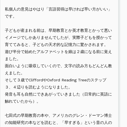
私個人の意見はやはり「言語習得は早ければ早い方がいい」
です。
子どもが産まれる前は、早期教育とか英才教育とかって悪い
イメージでしかありませんでしたが、実際子どもを授かって
育ててみると、子どもの天才的な記憶力に驚かされます。
遊び半分で始めたアルファベットを娘は２歳になる前に覚え
ました。
面白いように吸収していくので、文字の読み方もどんどん教
えました。
そして３歳でCliffordやOxford Reading Treeのステップ
３、４辺りを読むようになりました。
発音も耳も自然にできあがっていきました（日常的に英語に
触れていたから）。
七田式の早期教育の本や、アメリカのグレン・ドーマン博士
の知能研究の本などを読むと、「早すぎる」という昔の人の