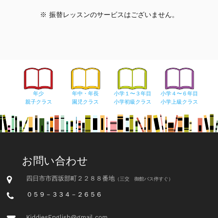
※ 振替レッスンのサービスはございません。
年少
小学４〜６年目
年中・年長
小学１〜３年目
親子クラス
小学上級クラス
園児クラス
小学初級クラス
お問い合わせ
四日市市西坂部町２２８８番地
（三交 御館バス停すぐ）
０５９－３３４－２６５６
KiddiesEnglish@gmail.com