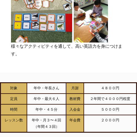
様々なアクティビティを通して、高い英語力を身につけま
す。
対象
年中・年長さん
月謝
４８００円
定員
年中・最大６人
教材費
２年間で４０００円程度
時間
年中・４５分
入会金
５０００円
レッスン数
年中・月３〜４回
年会費
２０００円
（年間４３回）