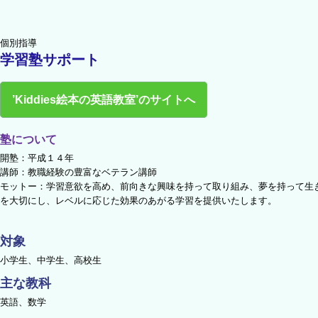
個別指導
学習塾サポート
’Kiddies絵本の英語教室’のサイトへ
塾について
開塾：平成１４年
講師：教職経験の豊富なベテラン講師
モットー：学習意欲を高め、前向きな興味を持って取り組み、夢を持って生
を大切にし、レベルに応じた効果のあがる学習を提供いたします。
対象
小学生、中学生、高校生
主な教科
英語、数学