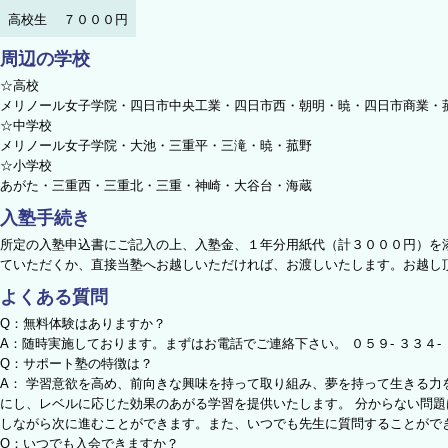
高校生
７０００円
周辺の学校
☆高校
メリノール女子学院・四日市中央工業・四日市西・朝明・暁・四日市商業・
☆中学校
メリノール女子学院・大池・三重平・三滝・暁・菰野
☆小学校
あがた・三重西・三重北・三重・神崎・大谷台・海蔵
入塾手続き
所定の入塾申込書にご記入の上、入塾金、１年分用紙代（計３０００円）を
ていただくか、直接当塾へお越しいただければ、お渡しいたします。お越し
よくある質問
Q：無料体験はありますか？
A：随時実施しております。まずはお電話でご連絡下さい。 ０５９- ３３４-
Q：サポート塾の特徴は？
A： 学習意欲を高め、前向きな興味を持って取り組み、夢を持って生きる力
にし、レベルに応じた効果のあがる学習を提供いたします。 分からない問
しながら次に進むことができます。また、いつでも先生に質問することがで
Q：いつでも入会できますか？