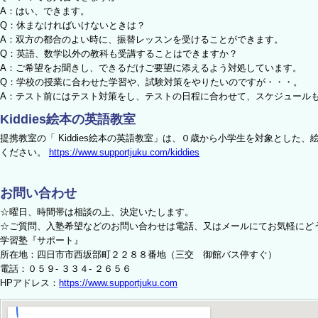
A：はい、できます。
Q：休まなければいけないときは？
A：双方の都合のよい時に、振替レッスンを受けることができます。
Q：英語、数学以外の教科も受講することはできますか？
A：ご希望をお聞きし、できるだけご要望に添えるよう対処しています。
Q：学校の授業に合わせた学習や、試験対策をやりたいのですが・・・。
A：テスト前にはテスト対策をし、テストの日程に合わせて、スケジュール
Kiddies絵本の英語教室
提携教室の
「 Kiddies絵本の英語教室」
は、０歳から小学生を対象とした、
ください。
https://www.supportjuku.com/kiddies
お問い合わせ
☆曜日、時間帯は相談の上、決定いたします。
☆ご質問、入塾希望などのお問い合わせは電話、又はメールにてお気軽にど
学習塾『サポート』
所在地：四日市市西坂部町２２８８番地（三交 御館バス停すぐ）
電話：０５９- ３３４- ２６５６
HPアドレス：
https://www.supportjuku.com